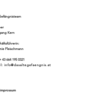
Gefängnisteam
ber
gang Kern
äftsführerin:
anie Fleischmann
 + 43 664 195 0321
il:
info@dasaltegefaengnis.at
Impressum