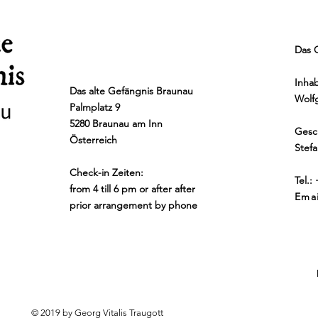
Das 
Inha
Das alte Gefängnis Braunau
Wolf
Palmplatz 9
5280 Braunau am Inn
Gesch
Österreich
Stef
Check-in Zeiten:
Tel.:
from 4 till 6 pm or after after
Ema
prior arrangement by phone
© 2019 by Georg Vitalis Traugott